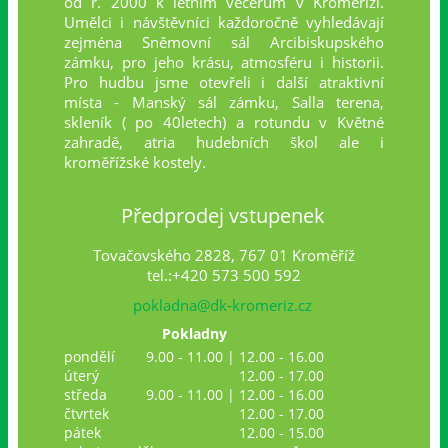
od r. 2000 k letním večerům v Kroměříži.
Umělci i návštěvníci každoročně vyhledávají
zejména Sněmovní sál Arcibiskupského
zámku, pro jeho krásu, atmosféru i historii.
Pro hudbu jsme otevřeli i další atraktivní
místa - Manský sál zámku, Salla terena,
skleník ( po 40letech) a rotundu v Květné
zahradě, atria hudebních škol ale i
kroměřížské kostely.
Předprodej vstupenek
Tovačovského 2828, 767 01 Kroměříž
tel.:+420 573 500 592
pokladna@dk-kromeriz.cz
Pokladny
pondělí
9.00 - 11.00 | 12.00 - 16.00
úterý
12.00 - 17.00
středa
9.00 - 11.00 | 12.00 - 16.00
čtvrtek
12.00 - 17.00
pátek
12.00 - 15.00