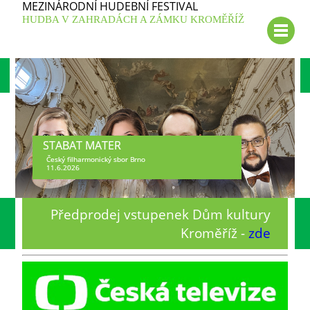
MEZINÁRODNÍ HUDEBNÍ FESTIVAL
HUDBA V ZAHRADÁCH A ZÁMKU KROMĚŘÍŽ
STABAT MATER
Český filharmonický sbor Brno
11.6.2026
Předprodej vstupenek Dům kultury
Kroměříž -
zde