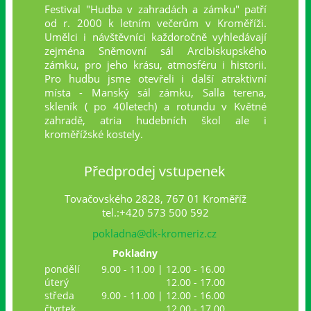
Festival "Hudba v zahradách a zámku" patří
od r. 2000 k letním večerům v Kroměříži.
Umělci i návštěvníci každoročně vyhledávají
zejména Sněmovní sál Arcibiskupského
zámku, pro jeho krásu, atmosféru i historii.
Pro hudbu jsme otevřeli i další atraktivní
místa - Manský sál zámku, Salla terena,
skleník ( po 40letech) a rotundu v Květné
zahradě, atria hudebních škol ale i
kroměřížské kostely.
Předprodej vstupenek
Tovačovského 2828, 767 01 Kroměříž
tel.:+420 573 500 592
pokladna@dk-kromeriz.cz
Pokladny
pondělí
9.00 - 11.00 | 12.00 - 16.00
úterý
12.00 - 17.00
středa
9.00 - 11.00 | 12.00 - 16.00
čtvrtek
12.00 - 17.00