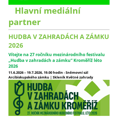
Hlavní mediální
partner
HUDBA V ZAHRADÁCH A ZÁMKU
2026
Vítejte na 27 ročníku mezinárodního festivalu
„Hudba v zahradách a zámku“ Kroměříž léto
2026
11.6.2026 – 19.7.2026, 19.00 hodin - Sněmovní sál
Arcibiskupského zámku | Skleník Květné zahrady