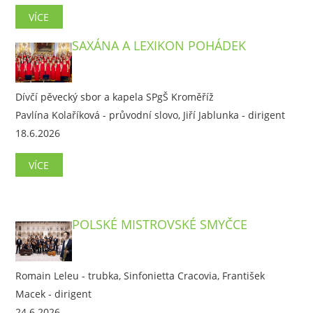
VÍCE
SAXÁNA A LEXIKON POHÁDEK
Dívčí pěvecký sbor a kapela SPgŠ Kroměříž
Pavlína Kolaříková - průvodní slovo, Jiří Jablunka - dirigent
18.6.2026
VÍCE
POLSKÉ MISTROVSKÉ SMYČCE
Romain Leleu - trubka, Sinfonietta Cracovia, František
Macek - dirigent
24.6.2026