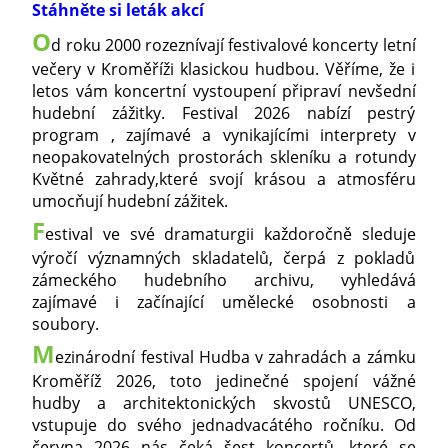
Stáhněte si leták akcí
O
d roku 2000 rozeznívají festivalové koncerty letní
večery v Kroměříži klasickou hudbou. Věříme, že i
letos vám koncertní vystoupení připraví nevšední
hudební zážitky. Festival 2026 nabízí pestrý
program , zajímavé a vynikajícími interprety v
neopakovatelných prostorách skleníku a rotundy
Květné zahrady,které svojí krásou a atmosféru
umocňují hudební zážitek.
F
estival ve své dramaturgii každoročně sleduje
výročí významných skladatelů, čerpá z pokladů
zámeckého hudebního archivu, vyhledává
zajímavé i začínající umělecké osobnosti a
soubory.
M
ezinárodní festival Hudba v zahradách a zámku
Kroměříž 2026, toto jedinečné spojení vážné
hudby a architektonických skvostů UNESCO,
vstupuje do svého jednadvacátého ročníku. Od
června 2026 nás čeká šest koncertů, které se