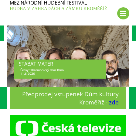
MEZINÁRODNÍ HUDEBNÍ FESTIVAL
HUDBA V ZAHRADÁCH A ZÁMKU KROMĚŘÍŽ
STABAT MATER
Český filharmonický sbor Brno
11.6.2026
Předprodej vstupenek Dům kultury
Kroměříž -
zde