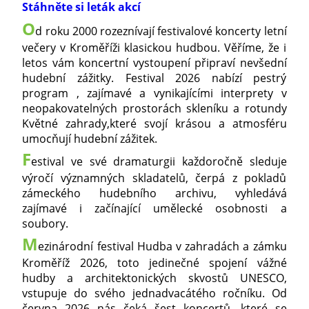
Stáhněte si leták akcí
O
d roku 2000 rozeznívají festivalové koncerty letní
večery v Kroměříži klasickou hudbou. Věříme, že i
letos vám koncertní vystoupení připraví nevšední
hudební zážitky. Festival 2026 nabízí pestrý
program , zajímavé a vynikajícími interprety v
neopakovatelných prostorách skleníku a rotundy
Květné zahrady,které svojí krásou a atmosféru
umocňují hudební zážitek.
F
estival ve své dramaturgii každoročně sleduje
výročí významných skladatelů, čerpá z pokladů
zámeckého hudebního archivu, vyhledává
zajímavé i začínající umělecké osobnosti a
soubory.
M
ezinárodní festival Hudba v zahradách a zámku
Kroměříž 2026, toto jedinečné spojení vážné
hudby a architektonických skvostů UNESCO,
vstupuje do svého jednadvacátého ročníku. Od
června 2026 nás čeká šest koncertů, které se