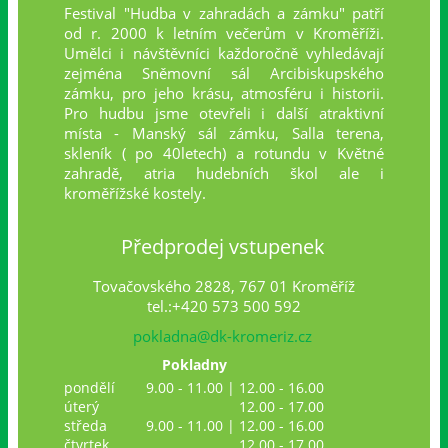
Festival "Hudba v zahradách a zámku" patří
od r. 2000 k letním večerům v Kroměříži.
Umělci i návštěvníci každoročně vyhledávají
zejména Sněmovní sál Arcibiskupského
zámku, pro jeho krásu, atmosféru i historii.
Pro hudbu jsme otevřeli i další atraktivní
místa - Manský sál zámku, Salla terena,
skleník ( po 40letech) a rotundu v Květné
zahradě, atria hudebních škol ale i
kroměřížské kostely.
Předprodej vstupenek
Tovačovského 2828, 767 01 Kroměříž
tel.:+420 573 500 592
pokladna@dk-kromeriz.cz
Pokladny
pondělí
9.00 - 11.00 | 12.00 - 16.00
úterý
12.00 - 17.00
středa
9.00 - 11.00 | 12.00 - 16.00
čtvrtek
12.00 - 17.00