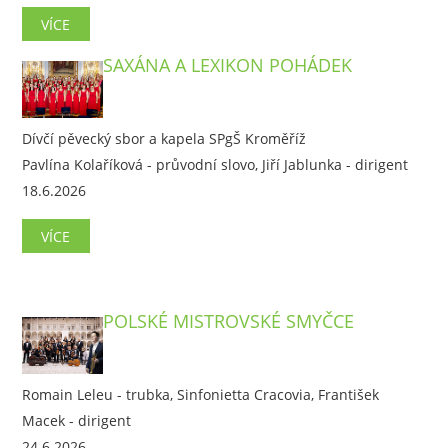
VÍCE
SAXÁNA A LEXIKON POHÁDEK
Dívčí pěvecký sbor a kapela SPgŠ Kroměříž
Pavlína Kolaříková - průvodní slovo, Jiří Jablunka - dirigent
18.6.2026
VÍCE
POLSKÉ MISTROVSKÉ SMYČCE
Romain Leleu - trubka, Sinfonietta Cracovia, František
Macek - dirigent
24.6.2026