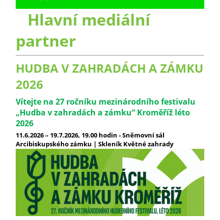
Hlavní mediální
partner
HUDBA V ZAHRADÁCH A ZÁMKU
2026
Vítejte na 27 ročníku mezinárodního festivalu
„Hudba v zahradách a zámku“ Kroměříž léto
2026
11.6.2026 – 19.7.2026, 19.00 hodin - Sněmovní sál
Arcibiskupského zámku | Skleník Květné zahrady